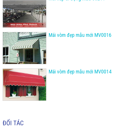
Mái vòm đẹp mẫu mới MV0016
Mái vòm đẹp mẫu mới MV0014
ĐỐI TÁC