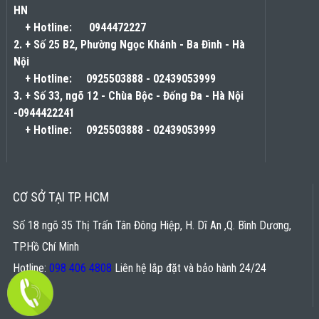
HN
+ Hotline:
0944472227
2. + Số 25 B2, Phường Ngọc Khánh - Ba Đình - Hà
Nội
+ Hotline:
0925503888
-
02439053999
3. + Số 33, ngõ 12 - Chùa Bộc - Đống Đa - Hà Nội
-0944422241
+ Hotline:
0925503888
-
02439053999
CƠ SỞ TẠI TP. HCM
Số 18 ngõ 35 Thị Trấn Tân Đông Hiệp, H. Dĩ An ,Q. Bình Dương,
TP.Hồ Chí Minh
Hotline:
098 406 4808
Liên hệ lắp đặt và bảo hành 24/24