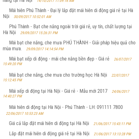
hãng tại Hà Nội
14/10/2017 11:09:16 AM
Mái hiên Phú Thành - Đại lý lắp đặt mái hiên di động giá rẻ tại Hà
Nội
30/09/2017 10:52:01 AM
Phú Thành - Bạt che nắng ngoài trời giá rẻ, uy tín, chất lượng tại
Hà Nội
29/09/2017 15:26:31 PM
Mái bạt che nắng, che mưa PHÚ THÀNH - Giải pháp hiệu quả cho
mùa mưa.
29/09/2017 14:14:54 PM
Mái bạt xếp di động - mái che nắng bền đẹp - Giá rẻ
26/07/2017
15:49:20 PM
Mái bạt che nắng, che mưa cho trường học Hà Nội
22/07/2017
15:12:45 PM
Mái xếp di động tại Hà Nội - Giá rẻ - Mẫu mới 2017
24/06/2017
14:40:27 PM
Mái hiên di động tại Hà Nội - Phú Thành - LH: 091111 7800
22/06/2017 10:53:23 AM
Giá cả lắp đặt mái hiên di động tại Hà Nội
21/06/2017 15:43:11 PM
Lắp đặt mái hiên di động giá rẻ tại Hà Nội
21/06/2017 13:13:28 PM