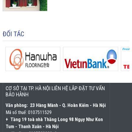
ĐỐI TÁC
CƠ SỞ TẠI TP. HÀ NỘI LIÊN HỆ LẮP ĐẶT TƯ VẤN
BẢO HÀNH
Văn phòng: 23 Hàng Mành - Q. Hoàn Kiếm - Hà Nội
Mã số thuế:
0107511529
+ Tầng 19 toà nhà Thăng Long 98 Ngụy Như Kon
Tum - Thanh Xuân - Hà Nội