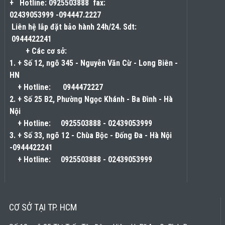
+
Hotline:
0925503888
fax:
02439053999
-094447.2227
Liên hệ lắp đặt bảo hành 24h/24. Sdt:
0944422241
+ Các cơ sở:
1. + Số 12, ngõ 345 - Nguyễn Văn Cừ - Long Biên -
HN
+ Hotline:
0944472227
2. + Số 25 B2, Phường Ngọc Khánh - Ba Đình - Hà
Nội
+ Hotline:
0925503888
-
02439053999
3. + Số 33, ngõ 12 - Chùa Bộc - Đống Đa - Hà Nội
-0944422241
+ Hotline:
0925503888
-
02439053999
CƠ SỞ TẠI TP. HCM